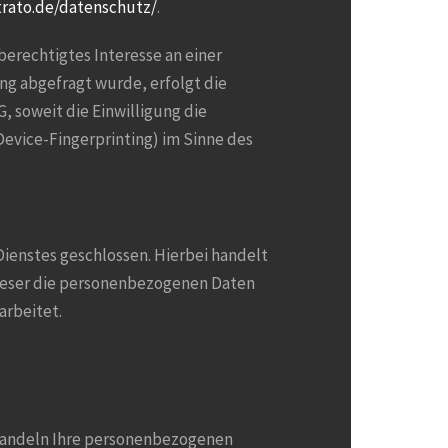
trato.de/datenschutz/
.
 berechtigtes Interesse an einer
ng abgefragt wurde, erfolgt die
G, soweit die Einwilligung die
Device-Fingerprinting) im Sinne des
ienstes geschlossen. Hierbei handelt
dieser die personenbezogenen Daten
arbeitet.
ehandeln Ihre personenbezogenen