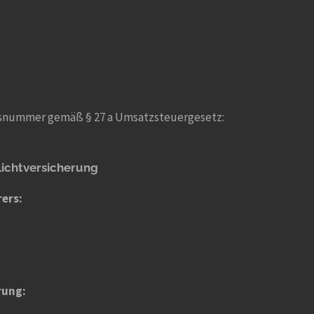
nsnummer gemäß § 27 a Umsatzsteuergesetz:
licht­versicherung
rers:
rung: