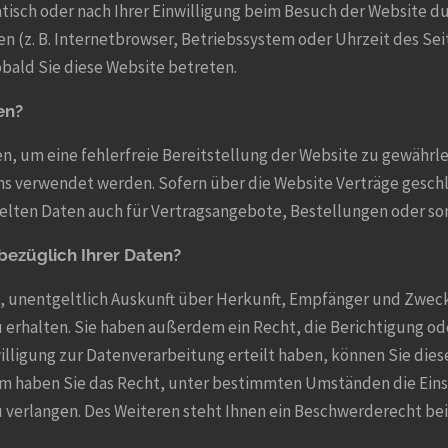
sch oder nach Ihrer Einwilligung beim Besuch der Website du
en (z. B. Internetbrowser, Betriebssystem oder Uhrzeit des Sei
obald Sie diese Website betreten.
en?
en, um eine fehlerfreie Bereitstellung der Website zu gewährl
ens verwendet werden. Sofern über die Website Verträge gesc
lten Daten auch für Vertragsangebote, Bestellungen oder son
bezüglich Ihrer Daten?
t, unentgeltlich Auskunft über Herkunft, Empfänger und Zweck
rhalten. Sie haben außerdem ein Recht, die Berichtigung od
illigung zur Datenverarbeitung erteilt haben, können Sie diese
m haben Sie das Recht, unter bestimmten Umständen die Eins
verlangen. Des Weiteren steht Ihnen ein Beschwerderecht bei